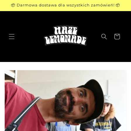
Przejdź
📦 Darmowa dostawa dla wszystkich zamówień! 📦
do
treści
Koszyk