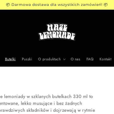
📦 Darmowa dostawa dla wszystkich zamówień! 📦
Butelki
Puszki
O produktach
O nas
FAQ
Kontakt
sze lemoniady w szklanych butelkach 330 ml to
mentowane, lekko musujące i bez żadnych
prawdziwych składników i dojrzewają w rytmie