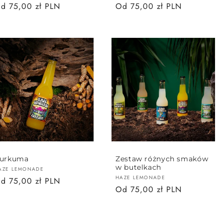
ena
d 75,00 zł PLN
Cena
Od 75,00 zł PLN
egularna
regularna
urkuma
Zestaw różnych smaków
w butelkach
ostawca:
AZE LEMONADE
Dostawca:
HAZE LEMONADE
ena
d 75,00 zł PLN
Cena
Od 75,00 zł PLN
egularna
regularna