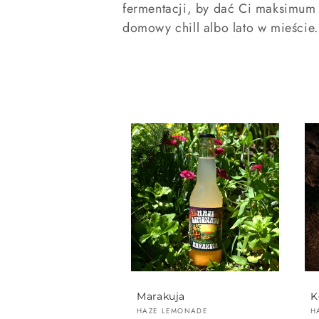
fermentacji, by dać Ci maksimum 
e
domowy chill albo lato w mieście.
k
c
j
a
:
Marakuja
K
Dostawca:
D
HAZE LEMONADE
H