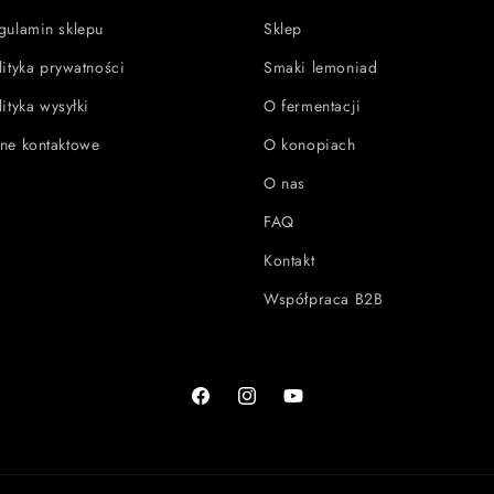
gulamin sklepu
Sklep
lityka prywatności
Smaki lemoniad
lityka wysyłki
O fermentacji
ne kontaktowe
O konopiach
O nas
FAQ
Kontakt
Współpraca B2B
Facebook
Instagram
Youtube