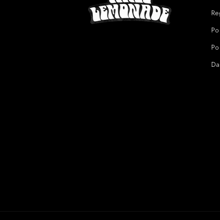
Re
Po
Po
Da