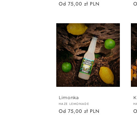
Cena
Od 75,00 zł PLN
C
O
regularna
r
Limonka
K
Dostawca:
D
HAZE LEMONADE
H
Cena
Od 75,00 zł PLN
C
O
regularna
r