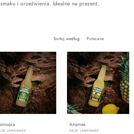
smaku i orzeźwienia. Idealne na prezent,
Sortuj według:
onopia
Ananas
ostawca:
Dostawca:
AZE LEMONADE
HAZE LEMONADE