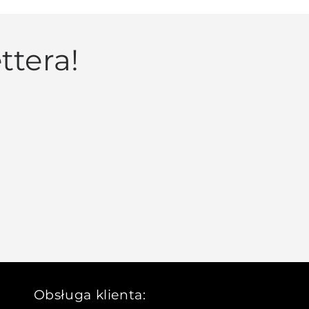
ttera!
Obsługa klienta: